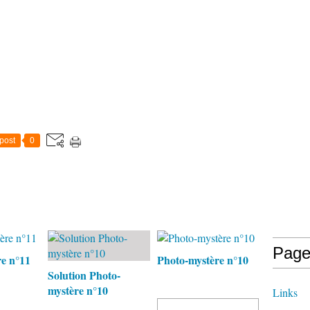
post
0
Page
e n°11
Photo-mystère n°10
Solution Photo-
mystère n°10
Links