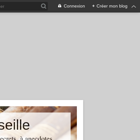
Connexion
+
Créer mon blog
eille
ecrets, à anecdotes.