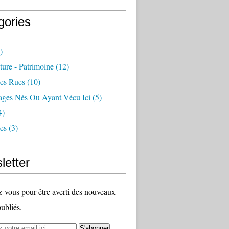
gories
)
ture - Patrimoine
(12)
es Rues
(10)
ages Nés Ou Ayant Vécu Ici
(5)
4)
es
(3)
letter
vous pour être averti des nouveaux
publiés.