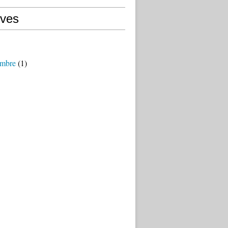
ives
mbre
(1)